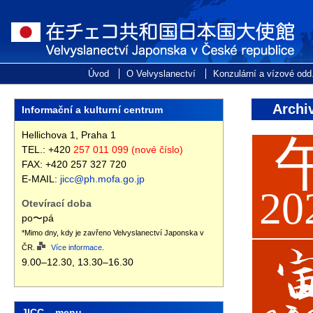
Archiv
Informační a kulturní centrum
Hellichova 1, Praha 1
TEL.: +420
257 011 099 (nové číslo)
FAX: +420 257 327 720
E-MAIL:
jicc@ph.mofa.go.jp
20
Otevírací doba
po〜pá
*Mimo dny, kdy je zavřeno Velvyslanectví Japonska v
ČR.
Více informace
.
9.00–12.30, 13.30–16.30
JICC – menu