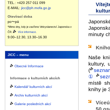
TEL.: +420 257 011 099
Víte
E-MAIL:
jicc@ph.mofa.go.jp
kultu
Otevírací doba
Japonské
po〜pá
Japonska
*Mimo dny, kdy je zavřeno Velvyslanectví Japonska v
ČR.
Více informace
.
minuty c
9.00–12.30, 13.30–16.30
Kniho
JICC – menu
Naše kni
kultury,
Obecné Informace
(
sezna
①
sez
Informace o kulturních akcích
místě sh
Kalendář kulturních akcí
knihy je 
Archiv kulturních akcí
Víceú
Galerie posledních akcí
50 os