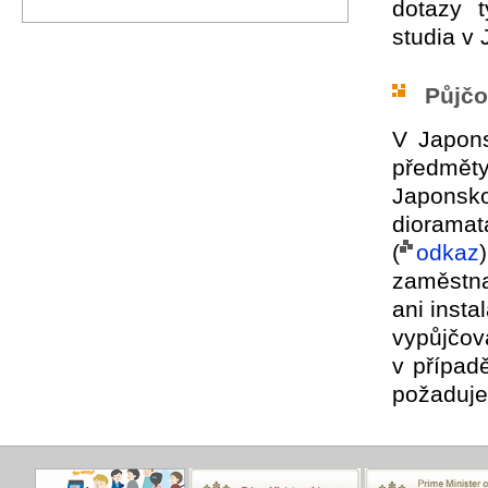
dotazy t
studia v
Půjčo
V Japons
předmět
Japonsk
dioramat
(
odkaz
zaměstna
ani insta
vypůjčov
v případ
požaduje