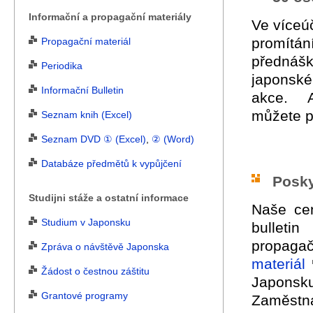
Informační a propagační materiály
Ve víceú
promítá
Propagační materiál
přednášk
Periodika
japonské
Informační Bulletin
akce. A
můžete p
Seznam knih (Excel)
Seznam DVD ① (Excel)
,
② (Word)
Databáze předmětů k vypůjčení
Posky
Studijni stáže a ostatní informace
Naše cen
Studium v Japonsku
bulletin 
propagač
Zpráva o návštěvě Japonska
materiál
Žádost o čestnou záštitu
Japonsku
Grantové programy
Zaměstna