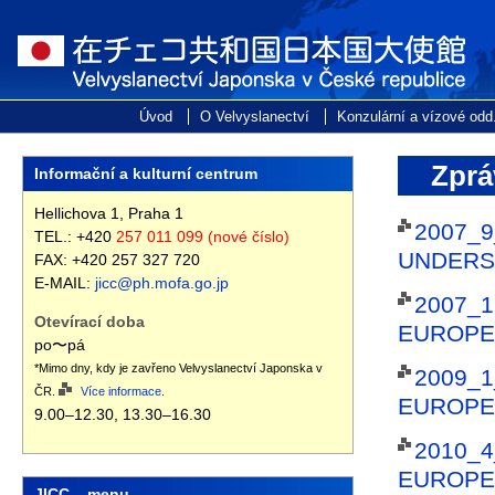
Zprá
Informační a kulturní centrum
Hellichova 1, Praha 1
2007
TEL.: +420
257 011 099 (nové číslo)
UNDERS
FAX: +420 257 327 720
E-MAIL:
jicc@ph.mofa.go.jp
2007_
Otevírací doba
EUROPE
po〜pá
*Mimo dny, kdy je zavřeno Velvyslanectví Japonska v
2009_
ČR.
Více informace
.
EUROPE
9.00–12.30, 13.30–16.30
2010_
EUROPE
JICC – menu