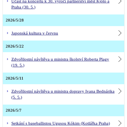
Účast na koncertu k 30. výročí partnerství měst Kjóto a
Praha (30. 5.)
2026/5/28
Japonská kultura v červnu
2026/5/22
Zdvořilostní návštěva u ministra školství Roberta Plagy
(19. 5.)
2026/5/11
Zdvořilostní návštěva u ministra dopravy Ivana Bednárika
(5. 5.)
2026/5/7
Setkání s baseballistou Ugusou Kókim (Kotlářka Praha)