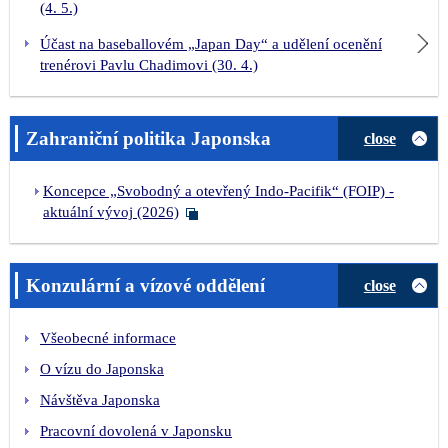
(4. 5.)
Účast na baseballovém „Japan Day“ a udělení ocenění
trenérovi Pavlu Chadimovi (30. 4.)
Zahraniční politika Japonska
close
Koncepce „Svobodný a otevřený Indo-Pacifik“ (FOIP) -
aktuální vývoj (2026)
Konzulární a vízové oddělení
close
Všeobecné informace
O vízu do Japonska
Návštěva Japonska
Pracovní dovolená v Japonsku