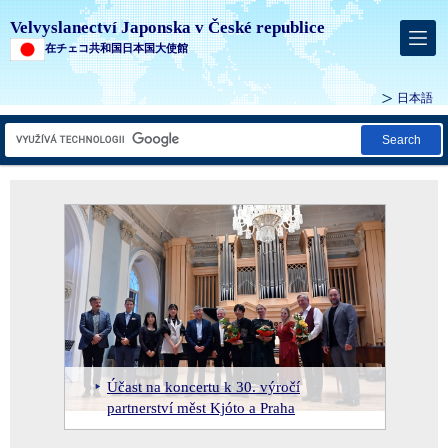
Velvyslanectví Japonska v České republice
在チェコ共和国日本国大使館
日本語
Search
Návštěva starosty Macuie u
příležitosti 30. výročí partnerství měst
Účast na koncertu k 30. výročí
Setkání s ministryní financí Alenou
Zdvořilostní návštěva u ministra
Zdvořilostní návštěva u ministra
Kjóto a Praha
partnerství měst Kjóto a Praha
Schillerovou
školství Roberta Plagy
dopravy Ivana Bednárika