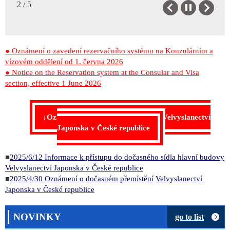
2 / 5
Previous
Next
● Oznámení o zavedení rezervačního systému na Konzulárním a
vízovém oddělení od 1. června 2026
● Notice on the Reservation system at the Consular and Visa
section, effective 1 June 2026
↓Oznámení o dočasném přemístění Velvyslanectví
Japonska v České republice
■
2025/6/12 Informace k přístupu do dočasného sídla hlavní budovy
Velvyslanectví Japonska v České republice
■
2025/4/30 Oznámení o dočasném přemístění Velvyslanectví
Japonska v České republice
NOVINKY
go to list