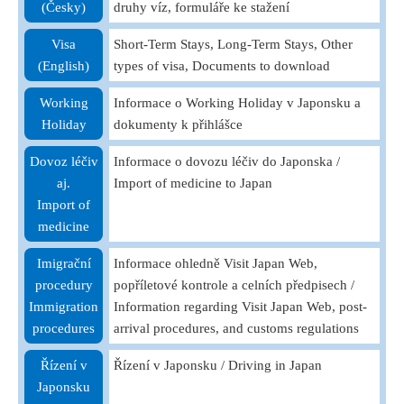
(Česky)
druhy víz, formuláře ke stažení
Visa
Short-Term Stays, Long-Term Stays, Other
(English)
types of visa, Documents to download
Working
Informace o Working Holiday v Japonsku a
Holiday
dokumenty k přihlášce
Dovoz léčiv
Informace o dovozu léčiv do Japonska /
aj.
Import of medicine to Japan
Import of
medicine
Imigrační
Informace ohledně Visit Japan Web,
procedury
popříletové kontrole a celních předpisech /
Immigration
Information regarding Visit Japan Web, post-
procedures
arrival procedures, and customs regulations
Řízení v
Řízení v Japonsku / Driving in Japan
Japonsku