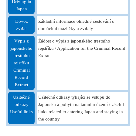
Driving in
Japan
Dovoz
Základní informace ohledně cestování s
zvířat
domácími mazlíčky a zvířaty
Výpis z
Žádost o výpis z japonského trestního
japonského
rejstříku / Application for the Criminal Record
trestního
Extract
rejstříku
Criminal
Record
Extract
Užitečné
Užitečné odkazy týkající se vstupu do
odkazy
Japonska a pobytu na tamním území / Useful
Useful links
links related to entering Japan and staying in
the country