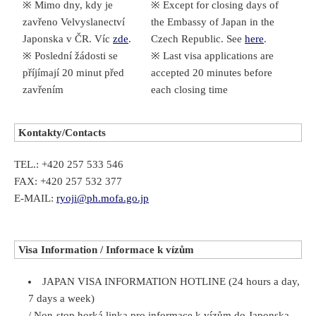
※ Mimo dny, kdy je
※ Except for closing days of
zavřeno Velvyslanectví
the Embassy of Japan in the
Japonska v ČR. Víc
zde
.
Czech Republic. See
here
.
※ Poslední žádosti se
※ Last visa applications are
příjímají 20 minut před
accepted 20 minutes before
zavřením
each closing time
Kontakty/Contacts
TEL.: +420 257 533 546
FAX: +420 257 532 377
E-MAIL:
ryoji@ph.mofa.go.jp
Visa Information / Informace k vízům
JAPAN VISA INFORMATION HOTLINE (24 hours a day,
7 days a week)
/ Non-stop horká linka pro informace k vízům do Japonska